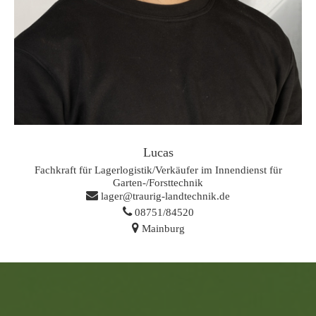
Lucas
Fachkraft für Lagerlogistik/Verkäufer im Innendienst für
Garten-/Forsttechnik
lager@traurig-landtechnik.de
08751/84520
Mainburg