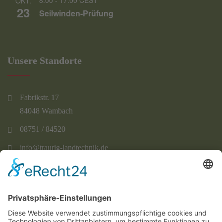
8:00
-
17:00
CEST
OKT.
23
Seilwinden-Prüfung
Unsere Standorte
Fabrikstr. 17
84048 Wambach
08751 / 84520
info@traurig-landtechnik.de
Dietersdorf 37
85301 Schweitenkirchen
08444 / 9219730