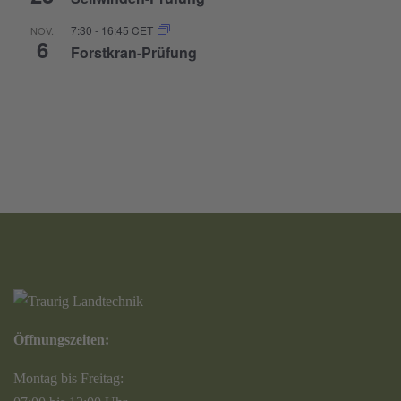
7:30
-
16:45
CET
NOV.
6
Forstkran-Prüfung
Öffnungszeiten:
Montag bis Freitag: